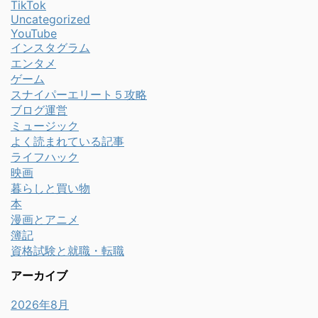
TikTok
Uncategorized
YouTube
インスタグラム
エンタメ
ゲーム
スナイパーエリート５攻略
ブログ運営
ミュージック
よく読まれている記事
ライフハック
映画
暮らしと買い物
本
漫画とアニメ
簿記
資格試験と就職・転職
アーカイブ
2026年8月