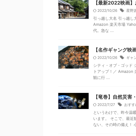
【最新2022映画
2022/10/26
星野
引っ越し大名 引っ越し大名
Amazon 楽天市場 
代。急な ...
【名作ギャング映
2022/10/26
ギャ
シティ・オブ・ゴッド シテ
トアップ！／ Amazo
観に行 ...
【竜巻】自然災害
2022/7/27
おすす
というわけで、昨今温
います。 そこで、最近
ない、その時の備え！ 心