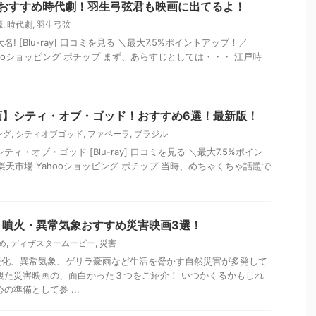
】おすすめ時代劇！羽生弓弦君も映画に出てるよ！
源
,
時代劇
,
羽生弓弦
! [Blu-ray] 口コミを見る ＼最大7.5%ポイントアップ！／
Yahooショッピング ポチップ まず、あらすじとしては・・・ 江戸時
画】シティ・オブ・ゴッド！おすすめ6選！最新版！
ング
,
シティオブゴッド
,
ファベーラ
,
ブラジル
ィ・オブ・ゴッド [Blu-ray] 口コミを見る ＼最大7.5%ポイン
n 楽天市場 Yahooショッピング ポチップ 当時、めちゃくちゃ話題で
・噴火・異常気象おすすめ災害映画3選！
め
,
ディザスタームービー
,
災害
暖化、異常気象、ゲリラ豪雨など生活を脅かす自然災害が多発して
観た災害映画の、面白かった３つをご紹介！ いつかくるかもしれ
の準備として参 ...