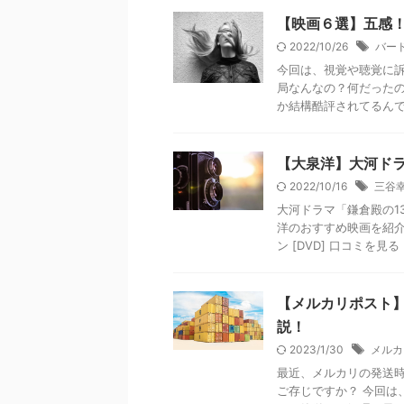
【映画６選】五感！
2022/10/26
バー
今回は、視覚や聴覚に訴
局なんなの？何だったの
か結構酷評されてるんです
【大泉洋】大河ドラ
2022/10/16
三谷
大河ドラマ「鎌倉殿の1
洋のおすすめ映画を紹介
ン [DVD] 口コミを見る ＼
【メルカリポスト
説！
2023/1/30
メルカ
最近、メルカリの発送
ご存じですか？ 今回は