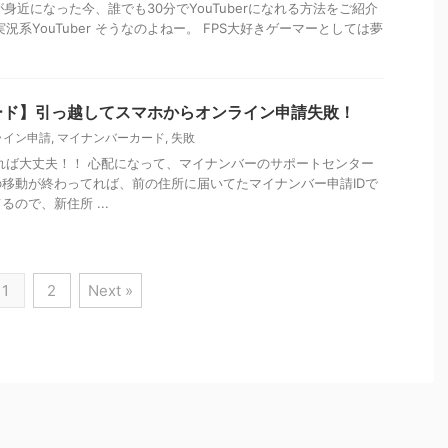
信が身近になった今、誰でも30分でYouTuberになれる方法をご紹介
況系YouTuber そうなのよねー。 FPS大好きゲーマーとしては夢
ード】引っ越してスマホからオンライン申請失敗！
ライン申請
,
マイナンバーカード
,
失敗
れば大丈夫！！ 心配になって、マイナンバーのサポートセンター
移動が終わってれば、前の住所に届いてたマイナンバー申請IDで
ので、新住所 ...
1
2
Next »