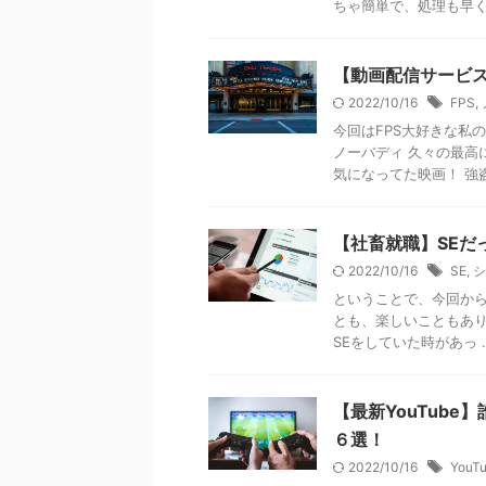
ちゃ簡単で、処理も早く、
【動画配信サービス
2022/10/16
FPS
,
今回はFPS大好きな私の
ノーバディ 久々の最高
気になってた映画！ 強盗に
【社畜就職】SEだ
2022/10/16
SE
,
シ
ということで、今回から
とも、楽しいこともありま
SEをしていた時があっ ..
【最新YouTube
６選！
2022/10/16
YouT