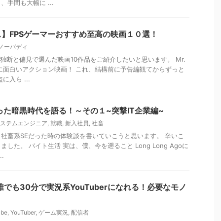
手間も大幅に ...
】FPSゲーマーおすすめ至高の映画１０選！
ノーバディ
独断と偏見で選んだ映画10作品をご紹介したいと思います。 Mr.
に面白いアクション映画！ これ、結構前に予告編観てからずっと
入ら ...
った暗黒時代を語る！～その１~突撃IT企業編~
ステムエンジニア
,
就職
,
新入社員
,
社畜
社畜系SEだった時の体験談を書いていこうと思います。 辛いこ
した。 バイト生活 実は、僕、今を遡ること Long Long Agoに
.
】誰でも30分で実況系YouTuberになれる！必要なモノ
ube
,
YouTuber
,
ゲーム実況
,
配信者