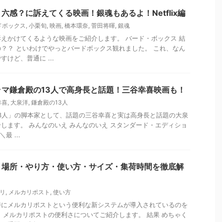
六感？に訴えてくる映画！銀魂もあるよ！Netflix編
ドボックス
,
小栗旬
,
映画
,
橋本環奈
,
菅田将暉
,
銀魂
えかけてくるような映画をご紹介します。 バード・ボックス 結
？？ といわけでやっとバードボックス観れました。 これ、なん
けど、普通に ...
マ鎌倉殿の13人で高身長と話題！三谷幸喜映画も！
幸喜
,
大泉洋
,
鎌倉殿の13人
3人」の脚本家として、話題の三谷幸喜と実は高身長と話題の大泉
します。 みんなのいえ みんなのいえ スタンダード・エディショ
最 ...
】場所・やり方・使い方・サイズ・集荷時間を徹底解
リ
,
メルカリポスト
,
使い方
時にメルカリポストという便利な新システムが導入されているのを
、メルカリポストの便利さについてご紹介します。 結果 めちゃく