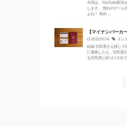
今回は、YouTube配
します。 憧れのゲーム実
よね！ 初め ...
【マイナンバーカ
2022/10/16
オン
結論 住民票さえ移して
に連絡したら、住民票の
も住民票に紐づけされてる