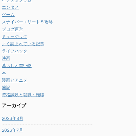
エンタメ
ゲーム
スナイパーエリート５攻略
ブログ運営
ミュージック
よく読まれている記事
ライフハック
映画
暮らしと買い物
本
漫画とアニメ
簿記
資格試験と就職・転職
アーカイブ
2026年8月
2026年7月