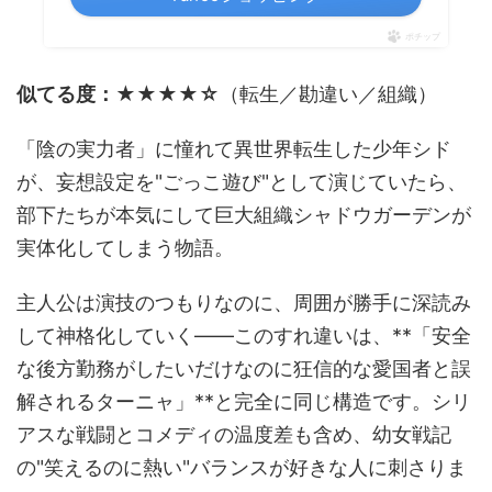
ポチップ
似てる度：★★★★☆
（転生／勘違い／組織）
「陰の実力者」に憧れて異世界転生した少年シド
が、妄想設定を"ごっこ遊び"として演じていたら、
部下たちが本気にして巨大組織シャドウガーデンが
実体化してしまう物語。
主人公は演技のつもりなのに、周囲が勝手に深読み
して神格化していく――このすれ違いは、**「安全
な後方勤務がしたいだけなのに狂信的な愛国者と誤
解されるターニャ」**と完全に同じ構造です。シリ
アスな戦闘とコメディの温度差も含め、幼女戦記
の"笑えるのに熱い"バランスが好きな人に刺さりま