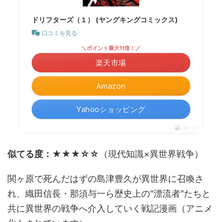
ドリフターズ（１） (ヤングキングコミックス)
口コミを見る
＼ポイント最大11倍！／
楽天市場
Amazon
Yahooショッピング
ポチップ
似てる度：★★★☆☆
（現代知識×異世界戦争）
関ヶ原で死んだはずの島津豊久が異世界に召喚さ
れ、織田信長・那須与一ら歴史上の"漂流者"たちと
共に異世界の戦争へ介入していく戦記漫画（アニメ