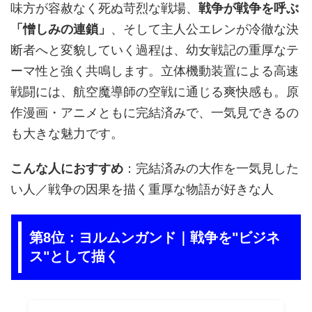
味方が容赦なく死ぬ苛烈な戦場、
戦争が戦争を呼ぶ
「憎しみの連鎖」
、そして主人公エレンが冷徹な決
断者へと変貌していく過程は、幼女戦記の重厚なテ
ーマ性と強く共鳴します。立体機動装置による高速
戦闘には、航空魔導師の空戦に通じる爽快感も。原
作漫画・アニメともに完結済みで、一気見できるの
も大きな魅力です。
こんな人におすすめ
：完結済みの大作を一気見した
い人／戦争の因果を描く重厚な物語が好きな人
第8位：ヨルムンガンド｜戦争を"ビジネ
ス"として描く