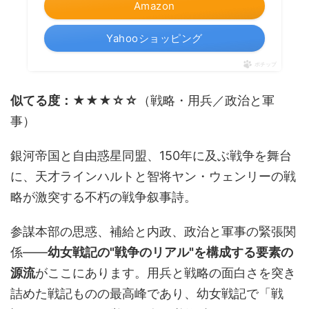
Amazon
Yahooショッピング
ポチップ
似てる度：★★★☆☆
（戦略・用兵／政治と軍
事）
銀河帝国と自由惑星同盟、150年に及ぶ戦争を舞台
に、天才ラインハルトと智将ヤン・ウェンリーの戦
略が激突する不朽の戦争叙事詩。
参謀本部の思惑、補給と内政、政治と軍事の緊張関
係――
幼女戦記の"戦争のリアル"を構成する要素の
源流
がここにあります。用兵と戦略の面白さを突き
詰めた戦記ものの最高峰であり、幼女戦記で「戦