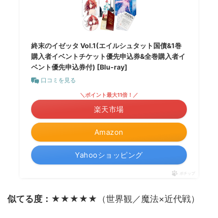
終末のイゼッタ Vol.1(エイルシュタット国債&1巻
購入者イベントチケット優先申込券&全巻購入者イ
ベント優先申込券付) [Blu-ray]
口コミを見る
＼ポイント最大11倍！／
楽天市場
Amazon
Yahooショッピング
ポチップ
似てる度：★★★★★
（世界観／魔法×近代戦）