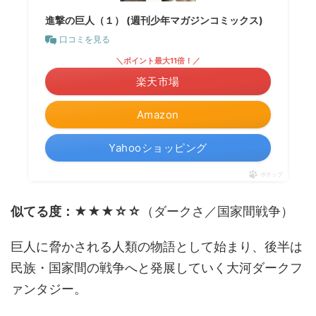
進撃の巨人（１） (週刊少年マガジンコミックス)
口コミを見る
＼ポイント最大11倍！／
楽天市場
Amazon
Yahooショッピング
ポチップ
似てる度：★★★☆☆
（ダークさ／国家間戦争）
巨人に脅かされる人類の物語として始まり、後半は
民族・国家間の戦争へと発展していく大河ダークフ
ァンタジー。