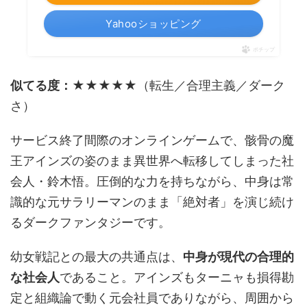
Yahooショッピング
ポチップ
似てる度：★★★★★
（転生／合理主義／ダーク
さ）
サービス終了間際のオンラインゲームで、骸骨の魔
王アインズの姿のまま異世界へ転移してしまった社
会人・鈴木悟。圧倒的な力を持ちながら、中身は常
識的な元サラリーマンのまま「絶対者」を演じ続け
るダークファンタジーです。
幼女戦記との最大の共通点は、
中身が現代の合理的
な社会人
であること。アインズもターニャも損得勘
定と組織論で動く元会社員でありながら、周囲から