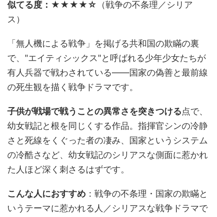
似てる度：★★★★☆
（戦争の不条理／シリア
ス）
「無人機による戦争」を掲げる共和国の欺瞞の裏
で、"エイティシックス"と呼ばれる少年少女たちが
有人兵器で戦わされている――国家の偽善と最前線
の死生観を描く戦争ドラマです。
子供が戦場で戦うことの異常さを突きつける
点で、
幼女戦記と根を同じくする作品。指揮官シンの冷静
さと死線をくぐった者の凄み、国家というシステム
の冷酷さなど、幼女戦記のシリアスな側面に惹かれ
た人ほど深く刺さるはずです。
こんな人におすすめ
：戦争の不条理・国家の欺瞞と
いうテーマに惹かれる人／シリアスな戦争ドラマで