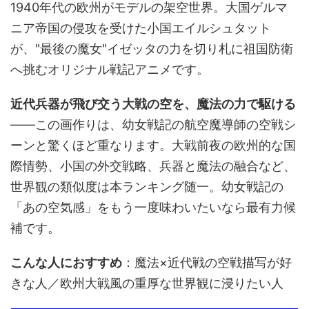
1940年代の欧州がモデルの架空世界。大国ゲルマ
ニア帝国の侵攻を受けた小国エイルシュタット
が、"最後の魔女"イゼッタの力を切り札に祖国防衛
へ挑むオリジナル戦記アニメです。
近代兵器が飛び交う大戦の空を、魔法の力で駆ける
――この画作りは、幼女戦記の航空魔導師の空戦シ
ーンと驚くほど重なります。大戦前夜の欧州的な国
際情勢、小国の外交戦略、兵器と魔法の融合など、
世界観の類似度は本ランキング随一。幼女戦記の
「あの空気感」をもう一度味わいたいなら最有力候
補です。
こんな人におすすめ
：魔法×近代戦の空戦描写が好
きな人／欧州大戦風の重厚な世界観に浸りたい人