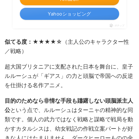
Yahooショッピング
ポチップ
似てる度：★★★★☆
（主人公のキャラクター性
／戦略）
超大国ブリタニアに支配された日本を舞台に、皇子
ルルーシュが「ギアス」の力と頭脳で帝国への反逆
を仕掛ける名作アニメ。
目的のためなら非情な手段も躊躇しない頭脳派主人
公
という点で、ルルーシュはターニャの精神的な同
類です。個人の武力ではなく戦略と謀略で戦局を動
かすカタルシスは、幼女戦記の作戦立案パートが好
きな人にはたまりません。ダークヒーローものの金