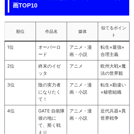
画TOP10
似てるポイン
順位
作品名
媒体
ト
1位
オーバーロ
アニメ・漫
転生×最強×
ード
画・小説
合理主義
2位
終末のイゼ
アニメ
欧州大戦×魔
ッタ
法の世界観
3位
陰の実力者
アニメ・漫
転生×勘違い
になりたく
画・小説
×秘密組織
て！
4位
GATE 自衛隊
アニメ・漫
近代兵器×異
彼の地に
画・小説
世界戦争
て、斯く戦
えり