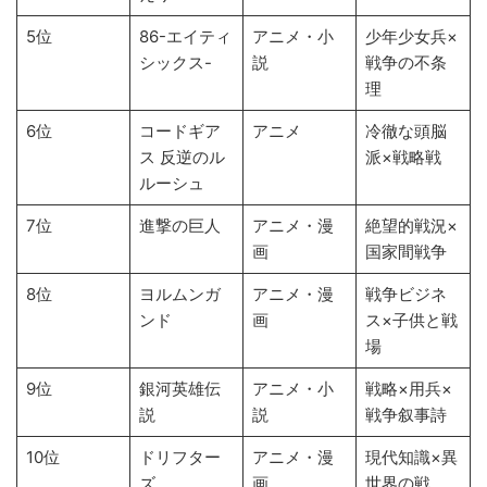
5位
86-エイティ
アニメ・小
少年少女兵×
シックス-
説
戦争の不条
理
6位
コードギア
アニメ
冷徹な頭脳
ス 反逆のル
派×戦略戦
ルーシュ
7位
進撃の巨人
アニメ・漫
絶望的戦況×
画
国家間戦争
8位
ヨルムンガ
アニメ・漫
戦争ビジネ
ンド
画
ス×子供と戦
場
9位
銀河英雄伝
アニメ・小
戦略×用兵×
説
説
戦争叙事詩
10位
ドリフター
アニメ・漫
現代知識×異
ズ
画
世界の戦