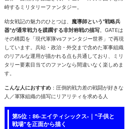
峙するミリタリーファンタジー。
幼女戦記の魅力のひとつは、
魔導師という"戦略兵
器"が通常戦力を蹂躙する非対称戦の描写
。GATEは
その構図を「現代軍隊vsファンタジー世界」で再現
しています。兵站・政治・外交まで含めた軍事組織
のリアルな運用が描かれる点も共通しており、ミリ
タリー要素目当てのファンなら間違いなく楽しめま
す。
こんな人におすすめ
：圧倒的戦力差の戦闘が好きな
人／軍隊組織の描写にリアリティを求める人
第5位：86-エイティシックス-｜"子供と
戦場"を正面から描く