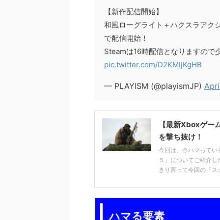
【新作配信開始】
和風ローグライト＋ハクスラアクション『
で配信開始！
Steamは16時配信となりますの
pic.twitter.com/D2KMIjKgHB
— PLAYISM (@playismJP)
Apri
【最新Xboxゲ
を撃ち抜け！
今回は、今ハマってい
５」についてご紹介し
きり言って今回の「スナ
ハマる要素