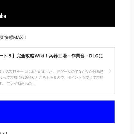
爽快感MAX！
ト５】完全攻略Wiki！兵器工場・作業台・DLCに
５」の攻略を一つにまとめました。 洋ゲーなのでなかなか難易度
によって攻略情報必須なところもあるので、ポイントを交えて攻略
 プレイ動画もの ...
い！