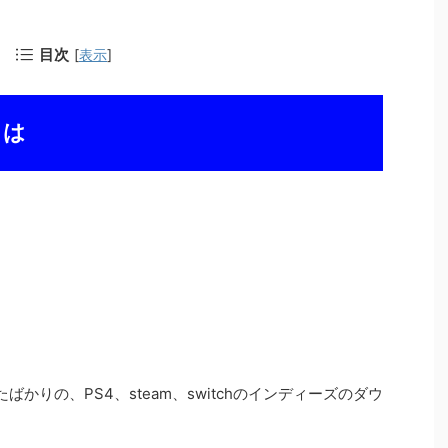
目次
[
表示
]
とは
かりの、PS4、steam、switchのインディーズのダウ