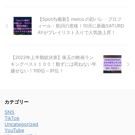
【Spotify最新】melco.の顔バレ・プロフ
ィール・歌詞の意味！10月に新曲SATURD
AYがプレイリスト入りで人気急上昇！
【2022年上半期総決算】珠玉の映画ラン
キングベスト１００！観ずには死ねない年
越せない！100位～91位！
カテゴリー
SNS
TikTok
Uncategorized
YouTube