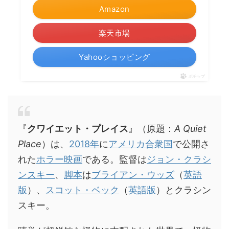
Amazon
楽天市場
Yahooショッピング
ポチップ
『
クワイエット・プレイス
』（原題：
A Quiet
Place
）は、
2018年
に
アメリカ合衆国
で公開さ
れた
ホラー映画
である。監督は
ジョン・クラシ
ンスキー
、
脚本
は
ブライアン・ウッズ
（
英語
版
）、
スコット・ベック
（
英語版
）とクラシン
スキー。