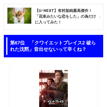
【U-NEXT】有村架純最高傑作！
「花束みたいな恋をした」の為だけ
に入ってみた！
第67位 「クワイエットプレイス2 破ら
れた沈黙」音出せないって辛くね？