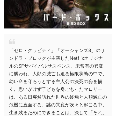
「ゼロ・グラビティ」「オーシャンズ8」のサ
ンドラ・ブロックが主演したNetflixオリジナ
ルのSFサバイバルサスペンス。未曾有の異変
に襲われ、人類の滅亡も迫る極限状態の中で、
幼い命を守ろうとする主人公の決死の姿を描
く。思いがけず子どもを身ごもったマロリー
は、ある日突然訪れた世界の終焉と人類滅亡の
危機に直面する。謎の異変が次々と起こる中、
生き残るためにできることは、決して「それ」