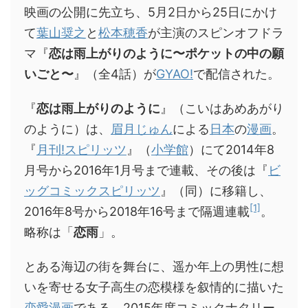
映画の公開に先立ち、5月2日から25日にかけ
て
葉山奨之
と
松本穂香
が主演のスピンオフドラ
マ『
恋は雨上がりのように〜ポケットの中の願
いごと〜
』（全4話）が
GYAO!
で配信された。
『
恋は雨上がりのように
』（こいはあめあがり
のように）は、
眉月じゅん
による
日本
の
漫画
。
『
月刊!スピリッツ
』（
小学館
）にて2014年8
月号から2016年1月号まで連載、その後は『
ビ
ッグコミックスピリッツ
』（同）に移籍し、
[1]
2016年8号から2018年16号まで隔週連載
。
略称は「
恋雨
」。
とある海辺の街を舞台に、遥か年上の男性に想
いを寄せる女子高生の恋模様を叙情的に描いた
恋愛漫画
である。2015年度コミックナタリー