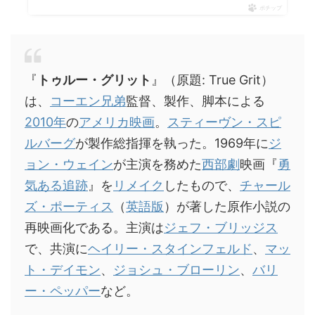
ポチップ
『
トゥルー・グリット
』（原題: True Grit）
は、
コーエン兄弟
監督、製作、脚本による
2010年
の
アメリカ映画
。
スティーヴン・スピ
ルバーグ
が製作総指揮を執った。1969年に
ジ
ョン・ウェイン
が主演を務めた
西部劇
映画『
勇
気ある追跡
』を
リメイク
したもので、
チャール
ズ・ポーティス
（
英語版
）が著した原作小説の
再映画化である。主演は
ジェフ・ブリッジス
で、共演に
ヘイリー・スタインフェルド
、
マッ
ト・デイモン
、
ジョシュ・ブローリン
、
バリ
ー・ペッパー
など。