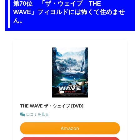
第70位 「ザ・ウェイブ THE
WAVE」フィヨルドには怖くて住めませ
ん。
THE WAVE ザ・ウェイブ [DVD]
口コミを見る
Amazon