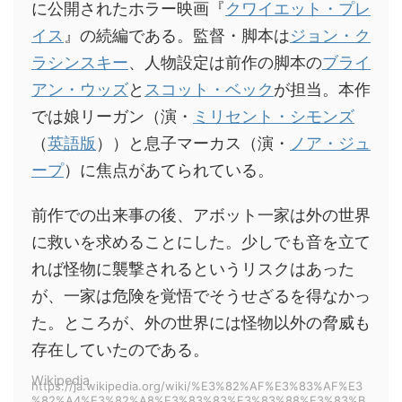
に公開されたホラー映画『
クワイエット・プレ
イス
』の続編である。監督・脚本は
ジョン・ク
ラシンスキー
、人物設定は前作の脚本の
ブライ
アン・ウッズ
と
スコット・ベック
が担当。本作
では娘リーガン（演・
ミリセント・シモンズ
（
英語版
））と息子マーカス（演・
ノア・ジュ
ープ
）に焦点があてられている。
前作での出来事の後、アボット一家は外の世界
に救いを求めることにした。少しでも音を立て
れば怪物に襲撃されるというリスクはあった
が、一家は危険を覚悟でそうせざるを得なかっ
た。ところが、外の世界には怪物以外の脅威も
存在していたのである。
Wikipedia
https://ja.wikipedia.org/wiki/%E3%82%AF%E3%83%AF%E3
%82%A4%E3%82%A8%E3%83%83%E3%83%88%E3%83%B