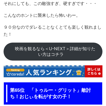
それにしても、この敵強すぎ、硬すぎです・・・
こんなのホントに襲来したら怖いわー。
９０分なのでダレることなくとても楽しく観れまし
た！
映画を観るなら＜U-NEXT＞詳細が知りた
い方はコチラ
第65位 「トゥルー・グリット」敵討
ち！おじぃを転がす女の子！