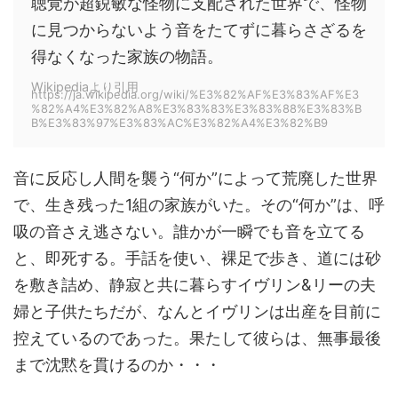
聴覚が超鋭敏な怪物に支配された世界で、怪物
に見つからないよう音をたてずに暮らさざるを
得なくなった家族の物語。
Wikipediaより引用
https://ja.wikipedia.org/wiki/%E3%82%AF%E3%83%AF%E3
%82%A4%E3%82%A8%E3%83%83%E3%83%88%E3%83%B
B%E3%83%97%E3%83%AC%E3%82%A4%E3%82%B9
音に反応し人間を襲う“何か”によって荒廃した世界
で、生き残った1組の家族がいた。その“何か”は、呼
吸の音さえ逃さない。誰かが一瞬でも音を立てる
と、即死する。手話を使い、裸足で歩き、道には砂
を敷き詰め、静寂と共に暮らすイヴリン&リーの夫
婦と子供たちだが、なんとイヴリンは出産を目前に
控えているのであった。果たして彼らは、無事最後
まで沈黙を貫けるのか・・・