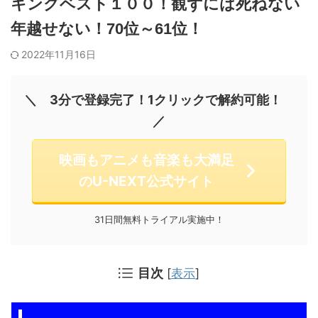
キングベスト１００！観ずには死ねない
年越せない！70位～61位！
2022年11月16日
＼ 3分で登録完了！1クリックで解約可能！
／
映画もアニメも音楽も大満足
のU-NEXT公式サイト
31日間無料トライアル実施中！
目次
[
表示
]