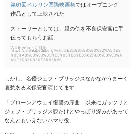
第61回ベルリン国際映画祭
ではオープニング
作品として上映された。
ストーリーとしては、親の仇を不良保安官に手
伝ってもらうお話。
Wikipediaより引用
https://ja.wikipedia.org/wiki/%E3%83%88%E3%82%A5%E3
%83%AB%E3%83%BC%E3%83%BB%E3%82%B0%E3%83%A
A%E3%83%83%E3%83%88
しかし、名優ジェフ・ブリッジスなかなかうまーく
哀愁ある老保安官演じてます。
「ブローンアウェイ復讐の序曲」以来にガッツリと
ジェフ・ブリッジス観たけどやっぱり深みがあって
なんともいえないハマり役。