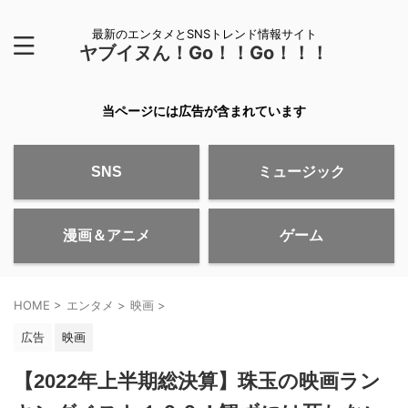
最新のエンタメとSNSトレンド情報サイト
ヤブイヌん！Go！！Go！！！
当ページには広告が含まれています
SNS
ミュージック
漫画＆アニメ
ゲーム
HOME
>
エンタメ
>
映画
>
広告
映画
【2022年上半期総決算】珠玉の映画ラン