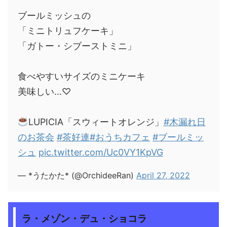
ブールミッシュの
「ミニトリュフケーキ」
「ガトー・シブーストミニ」
食べやすいサイズのミニケーキ
美味しい…♡
LUPICIA「スウィートオレンジ」
#木漏れ日
のお茶会
#茶好連
#おうちカフェ
#ブールミッ
シュ
pic.twitter.com/Uc0VY1KpVG
— *うたかた* (@OrchideeRan)
April 27, 2022
ラ・メゾン・デュ・ショコラ