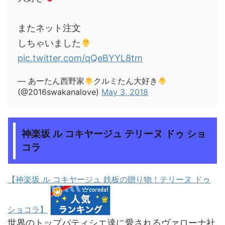
またネット注文
しちゃいました
pic.twitter.com/qQeBYYL8tm
— あーたん西野家
クルミたん大好き
(@2016swakanalove)
May 3, 2018
神楽坂 ル コキヤージュ テリーヌ ドゥ ショ
コラ
【神楽坂 ル コキヤージュ 鉄板の贈り物！テリーヌ ドゥ
ショコラ】
世界のトップパティシエ達に愛されるヴァローナ社