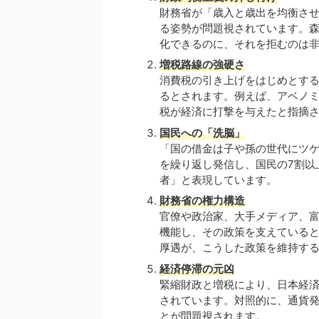
財務省が「歳入と歳出を均衡さ
る姿勢が問題視されています。
化できるのに、それを拒むのは
増税路線の強硬さ
消費税の引き上げをはじめとす
るとされます。例えば、アベノミク
税が経済に打撃を与えたと指摘
国民への「洗脳」
「国の借金は子や孫の世代にツ
を繰り返し発信し、国民の7割以
者」と表現しています。
財務省の権力構造
官僚や政治家、大手メディア、
機能し、その政策を支えている
厚遇が、こうした政策を維持す
経済停滞の元凶
緊縮財政と増税により、日本経済
されています。対照的に、通貨
とが問題視されます。