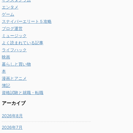
エンタメ
ゲーム
スナイパーエリート５攻略
ブログ運営
ミュージック
よく読まれている記事
ライフハック
映画
暮らしと買い物
本
漫画とアニメ
簿記
資格試験と就職・転職
アーカイブ
2026年8月
2026年7月