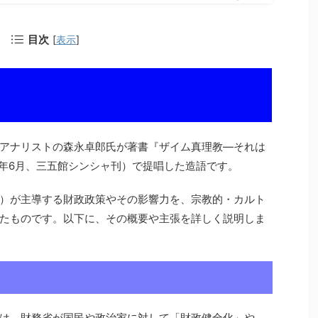
目次
[
表示
]
アナリストの森永卓郎氏が著書『ザイム真理教―それは
23年6月、三五館シンシャ刊）で提唱した造語です。
）が主導する財政政策やその影響力を、宗教的・カルト
たものです。以下に、その概要や主張を詳しく説明しま
は、財務省が国民や政治家に対して「財政健全化」や