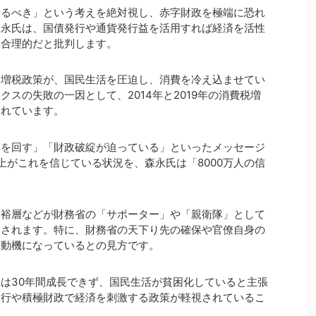
せるべき」という考えを絶対視し、赤字財政を極端に恐れ
森永氏は、国債発行や通貨発行益を活用すれば経済を活性
非合理的だと批判します。
る増税政策が、国民生活を圧迫し、消費を冷え込ませてい
スの失敗の一因として、2014年と2019年の消費税増
されています。
ケを回す」「財政破綻が迫っている」といったメッセージ
上がこれを信じている状況を、森永氏は「8000万人の信
富裕層などが財務省の「サポーター」や「親衛隊」として
とされます。特に、財務省の天下り先の確保や官僚自身の
る動機になっているとの見方です。
は30年間成長できず、国民生活が貧困化していると主張
発行や積極財政で経済を刺激する政策が軽視されているこ