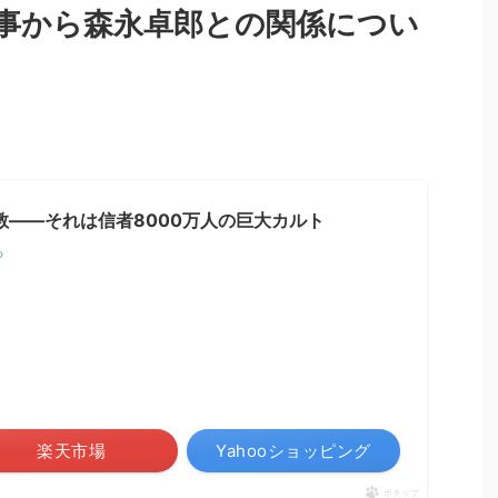
事から森永卓郎との関係につい
教――それは信者8000万人の巨大カルト
る
楽天市場
Yahooショッピング
ポチップ