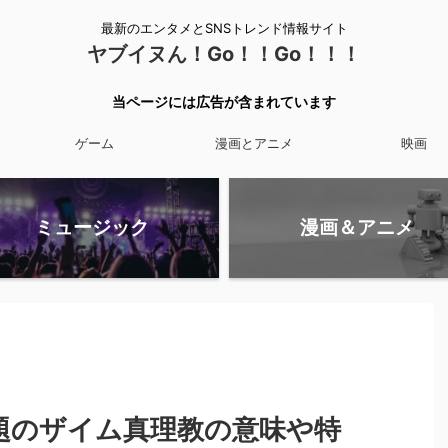
最新のエンタメとSNSトレンド情報サイト
ヤブイヌん！Go！！Go！！！
当ページには広告が含まれています
ゲーム
漫画とアニメ
映画
ミュージック
漫画＆アニメ
題のザイム真理教の意味や特