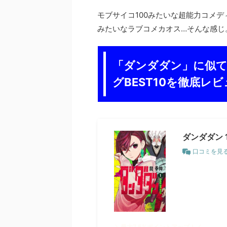
モブサイコ100みたいな超能力コメ
みたいなラブコメカオス…そんな感じ
に似て
「ダンダダン」
グBEST10
を徹底レビ
ダンダダン 
口コミを見
＼最大7.5%ポイントアップ！／