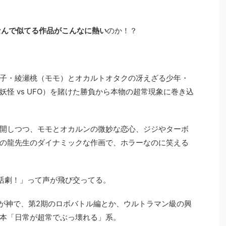
なんで似てる作品がこんなに熱い
のか！？
子・綾瀬桃（モモ）とオカルトオタクの冴えざる少年・
怪 vs UFO）を賭けた勝負から本物の超常現象に巻き込
開しつつ、モモとオカルンの微妙な恋心、ジジやターボ
の龍先生のダイナミックな作画で、ホラーなのに笑える
活劇！」って声が飛び交ってる。
アニメが神で、第2期のロボバトル編とか、ウルトラマン級の興
本「日常が超常でぶっ壊れる」系。