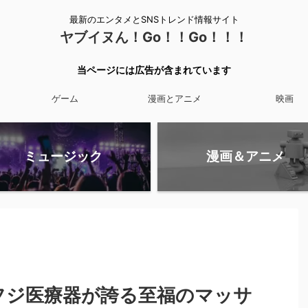
最新のエンタメとSNSトレンド情報サイト
ヤブイヌん！Go！！Go！！！
当ページには広告が含まれています
ゲーム
漫画とアニメ
映画
ミュージック
漫画＆アニメ
】フジ医療器が誇る至福のマッサ