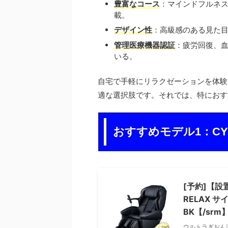
豊富なコース
：マインドフルネ
載。
デザイン性
：高級感のある見た
管理医療機器認証
：疲労回復、
いる。
自宅で手軽にリラクゼーションを体験
適な選択肢です。それでは、特におす
おすすめモデル1：CYBER
[予約]【設
RELAX サ
BK【/srm
ウルトラぎおん