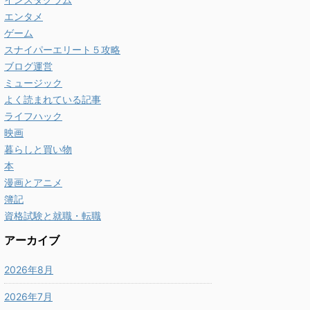
エンタメ
ゲーム
スナイパーエリート５攻略
ブログ運営
ミュージック
よく読まれている記事
ライフハック
映画
暮らしと買い物
本
漫画とアニメ
簿記
資格試験と就職・転職
アーカイブ
2026年8月
2026年7月