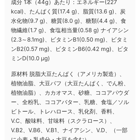
成分 1本（44g）あたり：エネルギー(227
kcal)、たんぱく質(17.4 g)、脂質(13.6 g)、炭
水化物(9.7 g)、糖質(8.0 g)、糖類(4.4 g)、食
物繊維(1.7 g)、食塩相当量(0.58 g) ナイアシン
(2.3～8.1mg)、ビタミンB1(0.50 mg)、ビタミ
ンB2(0.57 mg)、ビタミンB6(0.42 mg)、ビタ
ミンD(10.0 μg)
原材料 脱脂大豆たんぱく（アメリカ製造）、
植物油脂、大豆パフ（大豆たんぱく、でん粉、
植物油脂）、カカオマス、砂糖、ココアパウダ
ー、全粉乳、ココアバター、乳糖、食塩／ソル
ビトール、トレハロース、乳化剤、香料、
V.C、酸味料、甘味料（スクラロース）、
V.B2、V.B6、V.B1、ナイアシン、V.D、（一部
に小麦・乳成分・大豆を含む）