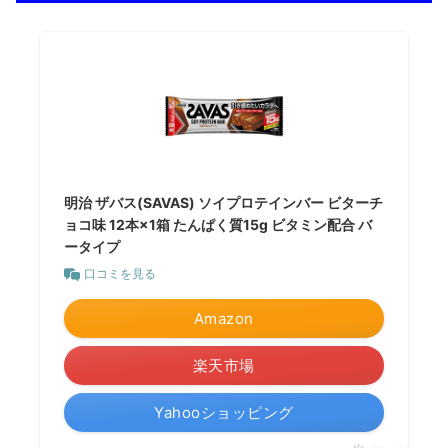
明治 ザバス(SAVAS) ソイプロテインバー ビターチ
ョコ味 12本×1箱 たんぱく質15g ビタミン配合 バ
ータイプ
口コミを見る
Amazon
楽天市場
Yahooショッピング