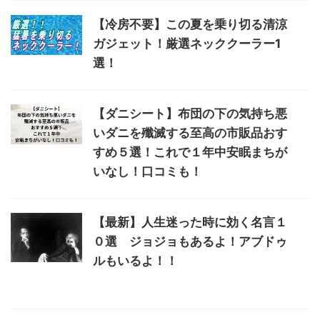
【冷房不要】この夏を乗り切る清涼
ガジェット！厳選ネッククーラー1
選！
【ダニシート】布団の下の気持ち悪
いダニを殲滅する至高の市販品おす
すめ５選！これで１年中安眠まちが
いなし！口コミも！
【最新】人生迷った時に効く名言１
０選 ジョジョもあるよ！アブドゥ
ルもいるよ！！