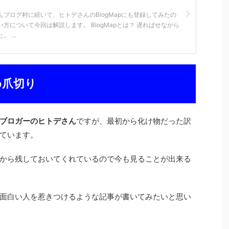
んブログ村に続いて、ヒトデさんのBlogMapにも登録してみたの
方について今回は解説します。 BlogMapとは？ 遅ればせながら
 ...
め爪切り
ブロガーのヒトデさん
ですが、最初から化け物だった訳
ています。
から残しておいてくれているので今も見ることが出来る
面白い人を惹きつけるような記事が書いてみたいと思い