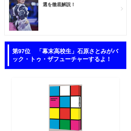
選を徹底解説！
第97位 「幕末高校生」石原さとみがバ
ック・トゥ・ザフューチャーするよ！