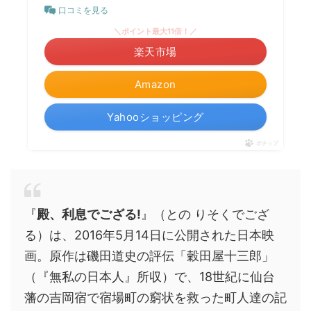
口コミを見る
＼ポイント最大11倍！／
楽天市場
Amazon
Yahooショッピング
ポチップ
『
殿、利息でござる!
』（との りそくでござ
る）は、2016年5月14日に公開された日本映
画。原作は磯田道史の評伝「穀田屋十三郎」
（『無私の日本人』所収）で、18世紀に仙台
藩の吉岡宿で宿場町の窮状を救った町人達の記