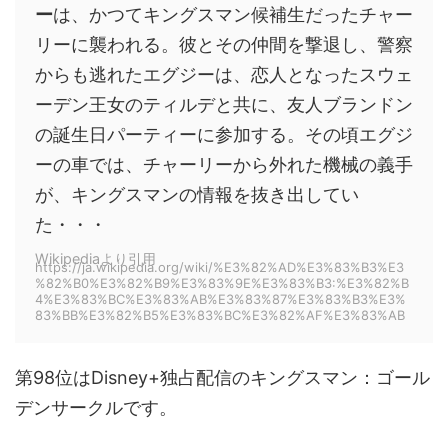
ー
は、かつてキングスマン候補生だったチャー
リーに襲われる。彼とその仲間を撃退し、警察
からも逃れたエグジーは、恋人となったスウェ
ーデン王女のティルデと共に、友人ブランドン
の誕生日パーティーに参加する。その頃エグジ
ーの車では、チャーリーから外れた機械の義手
が、キングスマンの情報を抜き出してい
た・・・
Wikipediaより引用
https://ja.wikipedia.org/wiki/%E3%82%AD%E3%83%B3%E3
%82%B0%E3%82%B9%E3%83%9E%E3%83%B3:%E3%82%B
4%E3%83%BC%E3%83%AB%E3%83%87%E3%83%B3%E3%
83%BB%E3%82%B5%E3%83%BC%E3%82%AF%E3%83%AB
第98位はDisney+独占配信のキングスマン：ゴール
デンサークルです。