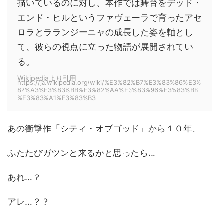
描いているのに対し、本作では舞台をデッド・
エンド・ヒルというファヴェーラで育ったアセ
ロラとラランジーニャの成長した姿を軸とし
て、彼らの視点に立った物語が展開されてい
る。
Wikipediaより引用
https://ja.wikipedia.org/wiki/%E3%82%B7%E3%83%86%E3%
82%A3%E3%83%BB%E3%82%AA%E3%83%96%E3%83%BB
%E3%83%A1%E3%83%B3
あの衝撃作「シティ・オブゴッド」から１０年。
ふたたびガツンと来るかと思ったら…
あれ…？
アレ…？？