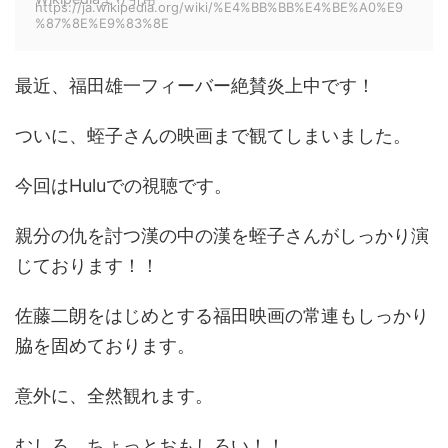
https://ja.wikipedia.org/wiki/%E4%BB%BB%E4%BE%A0%E9
%87%8E%E9%83%8E
最近、福田雄一フィーバー絶賛炎上中です！
ついに、蛭子さんの映画まで観てしまいました。
今回はHuluでの視聴です。
親分の仇を討つ漢の中の漢を蛭子さんがしっかり演
じております！！
佐藤二朗をはじめとする福田映画の常連もしっかり
脇を固めております。
意外に、全然観れます。
むしろ、ちょっとおもしろい！！