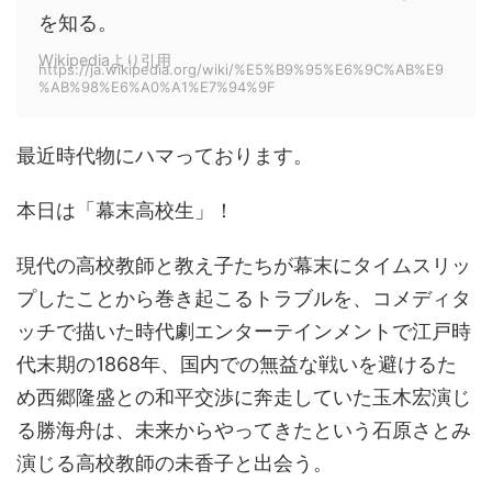
を知る。
Wikipediaより引用
https://ja.wikipedia.org/wiki/%E5%B9%95%E6%9C%AB%E9
%AB%98%E6%A0%A1%E7%94%9F
最近時代物にハマっております。
本日は「幕末高校生」！
現代の高校教師と教え子たちが幕末にタイムスリッ
プしたことから巻き起こるトラブルを、コメディタ
ッチで描いた時代劇エンターテインメントで江戸時
代末期の1868年、国内での無益な戦いを避けるた
め西郷隆盛との和平交渉に奔走していた玉木宏演じ
る勝海舟は、未来からやってきたという石原さとみ
演じる高校教師の未香子と出会う。