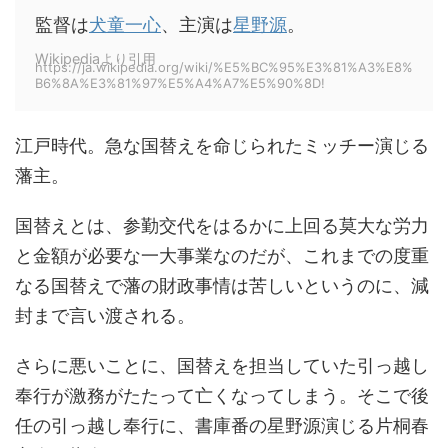
監督は
犬童一心
、主演は
星野源
。
Wikipediaより引用
https://ja.wikipedia.org/wiki/%E5%BC%95%E3%81%A3%E8%
B6%8A%E3%81%97%E5%A4%A7%E5%90%8D!
江戸時代。急な国替えを命じられたミッチー演じる
藩主。
国替えとは、参勤交代をはるかに上回る莫大な労力
と金額が必要な一大事業なのだが、これまでの度重
なる国替えで藩の財政事情は苦しいというのに、減
封まで言い渡される。
さらに悪いことに、国替えを担当していた引っ越し
奉行が激務がたたって亡くなってしまう。そこで後
任の引っ越し奉行に、書庫番の星野源演じる片桐春