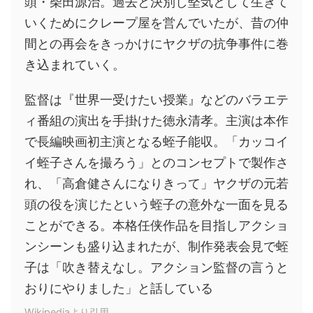
頭・柴田源治。過去と決別し堅気として生きて
いくためにクレープ屋を営んでいたが、昔の仲
間との再会をきっかけにヤクザの抗争事件に巻
き込まれていく。
監督は『世界一受けたい授業』などのバラエテ
ィ番組の演出を手掛けた徳永清孝。主演は本作
で長編映画初主演となる蛭子能収。「カッコイ
イ蛭子さんを撮ろう」とのコンセプトで製作さ
れ、「高倉健さんになりきって」ヤクザの元若
頭の役を演じたという蛭子の意外な一面を見る
ことができる。本格任侠作品を目指しアクショ
ンシーンも盛り込まれたが、制作発表会見で蛭
子は「吹き替えなし。アクション監督の言うと
おりにやりました」と話している
Wikipediaより引用