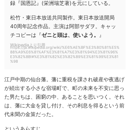
録『国恩記』(栄洲瑞芝著)を元にしている。
松竹・東日本放送共同製作。東日本放送開局
40周年記念作品。主演は阿部サダヲ。キャッ
チコピーは『
ゼニと頭は、使いよう。
』
Wikipediaより引用
https://ja.wikipedia.org/wiki/%E6%AE%BF%E3%80%81%E5%
88%A9%E6%81%AF%E3%81%A7%E3%81%94%E3%81%96%
E3%82%8B!#%E3%81%82%E3%82%89%E3%81%99%E3%81
%98
江戸中期の仙台藩。藩に重税を課され破産や夜逃げ
が続出する小さな宿場町で、町の未来を不安に思っ
た男たちは、困窮の中、あることを思いつく。それ
は、藩に大金を貸し付け、その利息を得るという前
代未聞の金策だった。
というあらすじ。