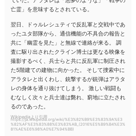
ていた。アラタレは「悪夢のような」「戦争の
亡霊」を意味するとされている。
翌日、ドゥルレシュティで反乱軍と交戦中であ
ったユタ部隊から、通信機能の不具合の報告と
共に「幽霊を見た」と無線で連絡が来る。 調
査に駆り出されたクライン博士は更なる映像を
撮影するべく、兵士らと共に反乱軍に制圧され
た5階建ての建物に向かった。 そして捜索中に
アラタレと出くわし、銃撃するが銃弾はアラタ
レの身体を通り抜けてしまう。 激しい戦闘も
むなしく次々と兵士達は斃れ、窮地に立たされ
るのであった。
Wikipediaより引用
https://ja.wikipedia.org/wiki/%E3%82%B9%E3%83%9A%E3
%82%AF%E3%83%88%E3%83%AB_(2016%E5%B9%B4%E3%
81%AE%E6%98%A0%E7%94%BB)