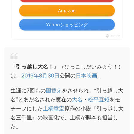
Amazon
Yahooショッピング
ポチップ
『
引っ越し大名！
』（ひっこしだいみょう！）
は、
2019年
8月30日
公開の
日本映画
。
生涯に7回もの
国替え
をさせられ、“引っ越し大
名”とあだ名された実在の
大名
・
松平直矩
をモ
チーフにした
土橋章宏
原作の小説『引っ越し大
名三千里』の映画化で、土橋が脚本も担当し
た。