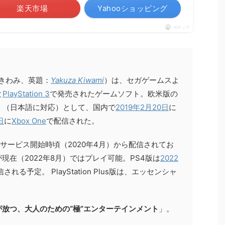
楽天市場
Yahooショッピング
ポチップ
 きわみ、英題：
Yakuza Kiwami
）は、セガゲームスよ
と
PlayStation 3
で発売されたゲームソフト。欧米版の
ami』（日本語に対応）として、国内で
2019年
2月20日
に
日
に
Xbox One
で配信された。
サービス開始時頃（2020年4月）から配信されてお
在（2022年8月）ではプレイ可能。PS4版は
2022
される予定。 PlayStation Plus版は、エッセンシャ
放つ、大人のための“極”エンターテインメント
」。