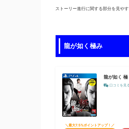
ストーリー進行に関する部分を見やす
龍が如く極み
龍が如く 極 
口コミを見
＼最大7.5%ポイントアップ！／