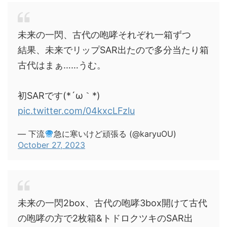
未来の一閃、古代の咆哮それぞれ一箱ずつ
結果、未来でリップSAR出たので多分当たり箱
古代はまぁ……うむ。
初SARです(*´ω｀*)
pic.twitter.com/04kxcLFzlu
— 下流
急に寒いけど頑張る (@karyuOU)
October 27, 2023
未来の一閃2box、古代の咆哮3box開けて古代
の咆哮の方で2枚箱&トドロクツキのSAR出