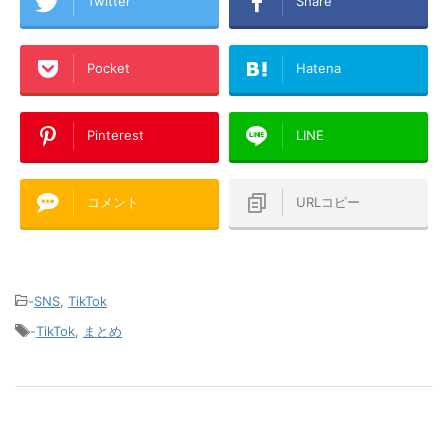
Twitter
Share
Pocket
Hatena
Pinterest
LINE
コメント
URLコピー
-
SNS
,
TikTok
-
TikTok
,
まとめ