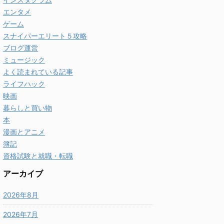
エンタメ
ゲーム
スナイパーエリート５攻略
ブログ運営
ミュージック
よく読まれている記事
ライフハック
映画
暮らしと買い物
本
漫画とアニメ
簿記
資格試験と就職・転職
アーカイブ
2026年8月
2026年7月