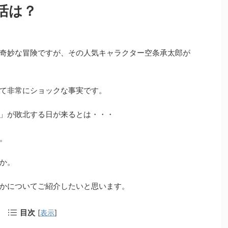
活は？
奇妙な冒険ですが、その人気キャラクター空条承太郎が
て非常にショックな事実です。
」が敗北する日が来るとは・・・
。
か。
かについてご紹介したいと思います。
目次
[
表示
]